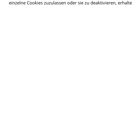
einzelne Cookies zuzulassen oder sie zu deaktivieren, erhalt
Artikelnum
Art.-
Kennzeichn
0,00 €
Inkl. 0 % USt
Lieferung 
Abholung i
In den Ware
Für später 