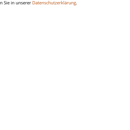
Inkl. 0 % USt. zzgl.
V
en Sie in unserer
Datenschutzerklärung
.
mer:
107470-V
ung:
. zzgl.
Versand
in 2-3 Werktagen |
m STORE - am gleichen Tag
nkorb
merken